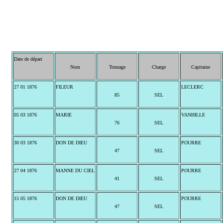
Date de départ
Nom
Tonnage
Charge
Capitaine
27 01 1876
FILEUR
LECLERC
85
SEL
05 03 1876
MARIE
VANHILLE
76
SEL
30 03 1876
DON DE DIEU
POURRE
47
SEL
27 04 1876
MANNE DU CIEL
POURRE
41
SEL
15 05 1876
DON DE DIEU
POURRE
47
SEL