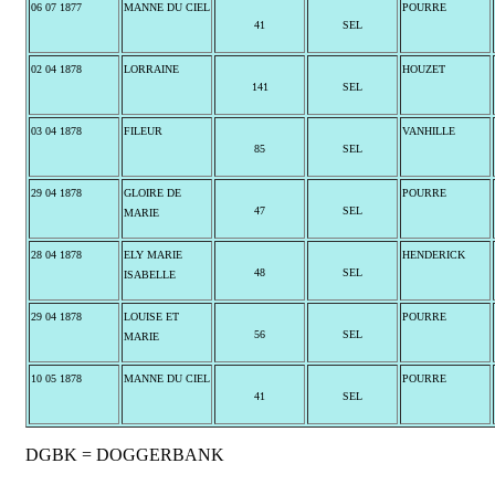
06 07 1877
MANNE DU CIEL
POURRE
41
SEL
02 04 1878
LORRAINE
HOUZET
141
SEL
03 04 1878
FILEUR
VANHILLE
85
SEL
29 04 1878
GLOIRE DE
POURRE
47
SEL
MARIE
28 04 1878
ELY MARIE
HENDERICK
48
SEL
ISABELLE
29 04 1878
LOUISE ET
POURRE
56
SEL
MARIE
10 05 1878
MANNE DU CIEL
POURRE
41
SEL
DGBK = DOGGERBANK