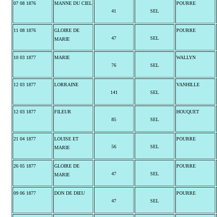
07 08 1876
MANNE DU CIEL
POURRE
41
SEL
11 08 1876
GLOIRE DE
POURRE
47
SEL
MARIE
10 03 1877
MARIE
WALLYN
76
SEL
12 03 1877
LORRAINE
VANHILLE
141
SEL
12 03 1877
FILEUR
HOUQUET
85
SEL
21 04 1877
LOUISE ET
POURRE
56
SEL
MARIE
26 05 1877
GLOIRE DE
POURRE
47
SEL
MARIE
09 06 1877
DON DE DIEU
POURRE
47
SEL