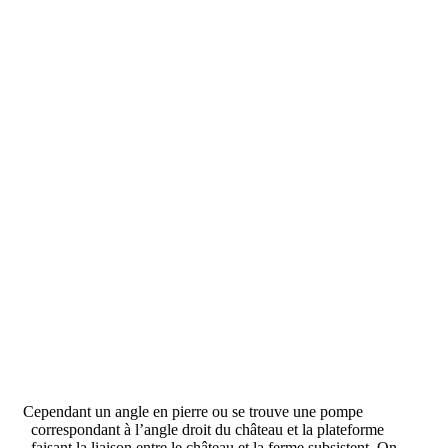
Cependant un angle en pierre ou se trouve une pompe
correspondant à l’angle droit du château et la plateforme
faisant la liaison entre le château et la ferme subsistent. On