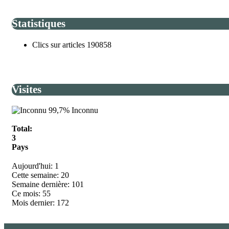
Statistiques
Clics sur articles
190858
Visites
99,7%
Inconnu
Total:
3
Pays
Aujourd'hui:
1
Cette semaine:
20
Semaine dernière:
101
Ce mois:
55
Mois dernier:
172