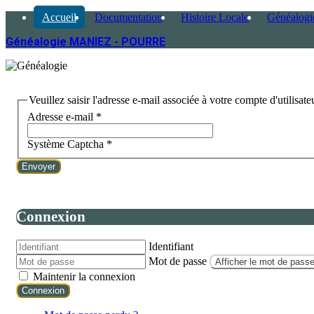
Accueil
Documentation
Histoire Locale
Généalogi
Généalogie MANIEZ - POURRE
Veuillez saisir l'adresse e-mail associée à votre compte d'utilisate
Adresse e-mail
*
Système Captcha
*
Envoyer
Connexion
Identifiant
Mot de passe
Afficher le mot de pass
Maintenir la connexion
Connexion