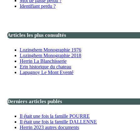
Mot de passe perdu ?
Identifiant perdu ?
Articles les plus consultés
Lozinghem Monographie 1976
Lozinghem Monographie 2018
Herrin La Blanchisserie
Erin historique du chateau
Lapugnoy Le Mont Eventé
Derniers articles publés
Il était une fois la famille POURRE
Il était une fois la famille DALLENNE
Herrin 2023 autres documents