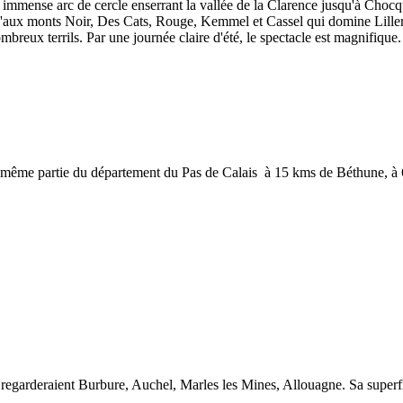
t un immense arc de cercle enserrant la vallée de la Clarence jusqu'à Ch
qu'aux monts Noir, Des Cats, Rouge, Kemmel et Cassel qui domine Lillers
breux terrils. Par une journée claire d'été, le spectacle est magnifique.
-même partie du département du Pas de Calais à 15 kms de Béthune, à 6
 regarderaient Burbure, Auchel, Marles les Mines, Allouagne. Sa superfi