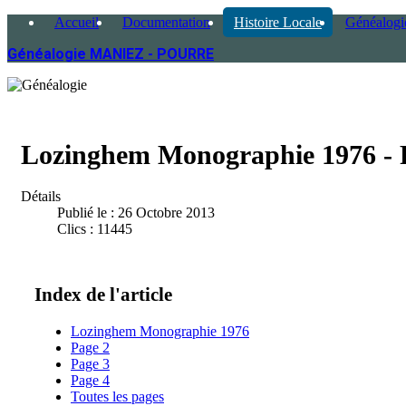
Accueil
Documentation
Histoire Locale
Généalogi
Généalogie MANIEZ - POURRE
Lozinghem Monographie 1976 - 
Détails
Publié le : 26 Octobre 2013
Clics : 11445
Index de l'article
Lozinghem Monographie 1976
Page 2
Page 3
Page 4
Toutes les pages