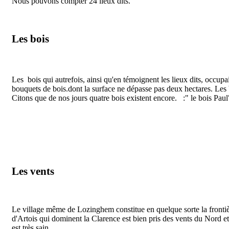
Nous pouvons compter 24 lieux dits.
Les bois
Les bois qui autrefois, ainsi qu'en témoignent les lieux dits, occupa
bouquets de bois.dont la surface ne dépasse pas deux hectares. Les 
Citons que de nos jours quatre bois existent encore. :" le bois Paul
Les vents
Le village même de Lozinghem constitue en quelque sorte la frontièr
d'Artois qui dominent la Clarence est bien pris des vents du Nord et d
est très sain