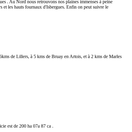
ocques . Au Nord nous retrouvons nos plaines immenses à peine
 et les hauts fournaux d'Isbergues. Enfin on peut suivre le
kms de Lillers, à 5 kms de Bruay en Artois, et à 2 kms de Marles
cie est de 200 ha 07a 87 ca .