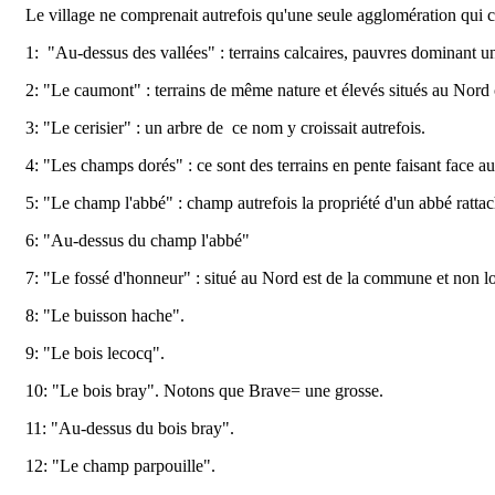
Le village ne comprenait autrefois qu'une seule agglomération qui c
1: "Au-dessus des vallées" : terrains calcaires, pauvres dominant u
2: "Le caumont" : terrains de même nature et élevés situés au Nor
3: "Le cerisier" : un arbre de ce nom y croissait autrefois.
4: "Les champs dorés" : ce sont des terrains en pente faisant face au 
5: "Le champ l'abbé" : champ autrefois la propriété d'un abbé ratt
6: "Au-dessus du champ l'abbé"
7: "Le fossé d'honneur" : situé au Nord est de la commune et non l
8: "Le buisson hache".
9: "Le bois lecocq".
10: "Le bois bray". Notons que Brave= une grosse.
11: "Au-dessus du bois bray".
12: "Le champ parpouille".