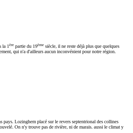
ère
ème
s la 1
partie du 19
siècle, il ne reste déjà plus que quelques
ement, qui n'a d'ailleurs aucun inconvénient pour notre région.
s pays. Lozinghem placé sur le revers septentrional des collines
ouvelé. On n'y trouve pas de rivière, ni de marais. aussi le climat y